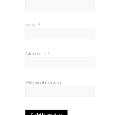
Nazwa
*
Adres email
*
Witryna internetowa