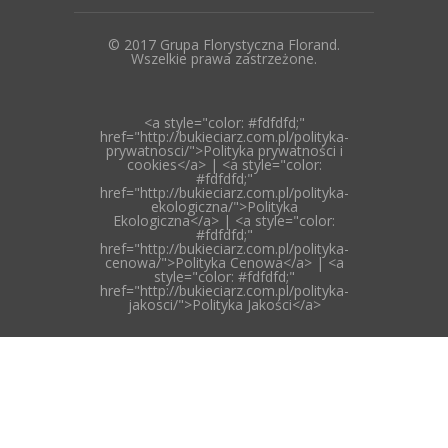
© 2017 Grupa Florystyczna Florand.
Wszelkie prawa zastrzeżone.
<a style="color: #fdfdfd;"
href="http://bukieciarz.com.pl/polityka-
prywatnosci/">Polityka prywatności i
cookies</a> | <a style="color:
#fdfdfd;"
href="http://bukieciarz.com.pl/polityka-
ekologiczna/">Polityka
Ekologiczna</a> | <a style="color:
#fdfdfd;"
href="http://bukieciarz.com.pl/polityka-
cenowa/">Polityka Cenowa</a> | <a
style="color: #fdfdfd;"
href="http://bukieciarz.com.pl/polityka-
jakosci/">Polityka Jakości</a>