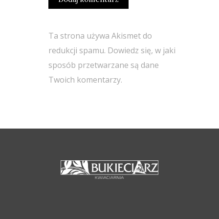
Ta strona używa Akismet do
redukcji spamu.
Dowiedz się, w jaki
sposób przetwarzane są dane
Twoich komentarzy.