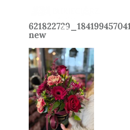
621822729_18419945704
new