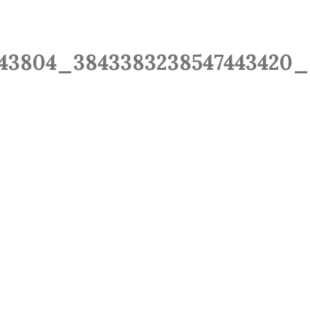
Start
Blog
Oferta
6143804_3843383238547443420