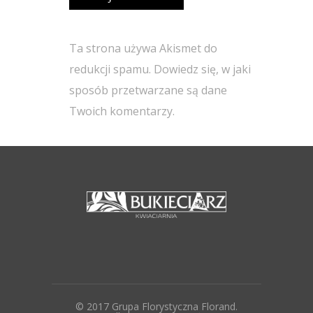
Ta strona używa Akismet do
redukcji spamu.
Dowiedz się, w jaki
sposób przetwarzane są dane
Twoich komentarzy.
© 2017 Grupa Florystyczna Florand.