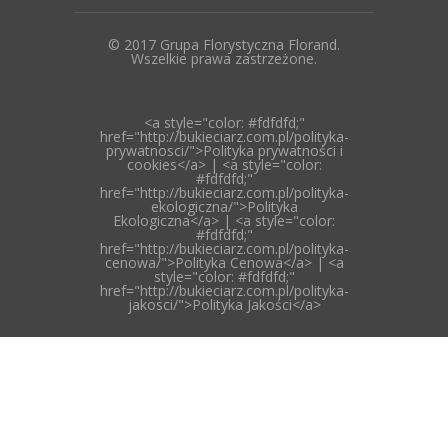
© 2017 Grupa Florystyczna Florand.
Wszelkie prawa zastrzeżone.
<a style="color: #fdfdfd;"
href="http://bukieciarz.com.pl/polityka-
prywatnosci/">Polityka prywatności i
cookies</a> | <a style="color:
#fdfdfd;"
href="http://bukieciarz.com.pl/polityka-
ekologiczna/">Polityka
Ekologiczna</a> | <a style="color:
#fdfdfd;"
href="http://bukieciarz.com.pl/polityka-
cenowa/">Polityka Cenowa</a> | <a
style="color: #fdfdfd;"
href="http://bukieciarz.com.pl/polityka-
jakosci/">Polityka Jakości</a>