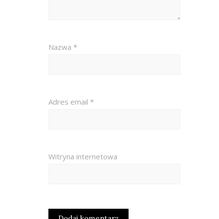
Nazwa
*
Adres email
*
Witryna internetowa