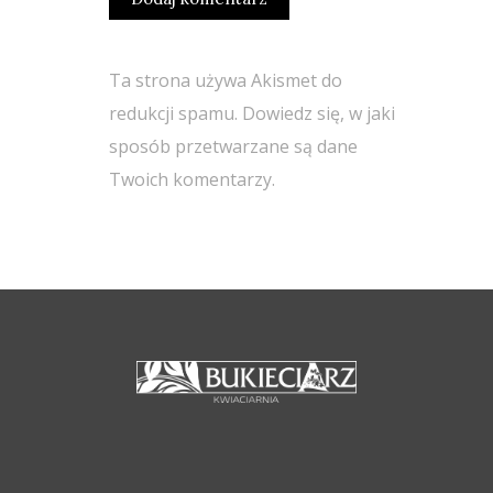
Ta strona używa Akismet do
redukcji spamu.
Dowiedz się, w jaki
sposób przetwarzane są dane
Twoich komentarzy.