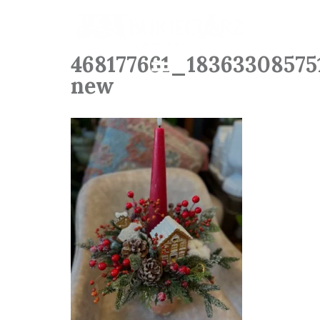
468177661_1836330857
new