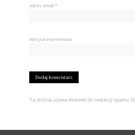
Adres email
*
Witryna internetowa
Ta strona używa Akismet do redukcji spamu.
D