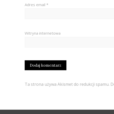
Adres email
*
Witryna internetowa
Ta strona używa Akismet do redukcji spamu.
D