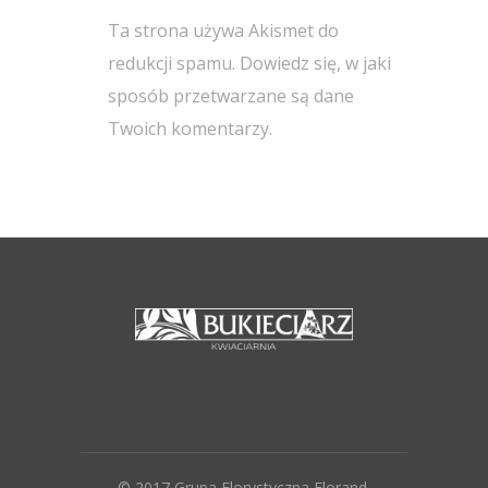
Ta strona używa Akismet do
redukcji spamu.
Dowiedz się, w jaki
sposób przetwarzane są dane
Twoich komentarzy.
© 2017 Grupa Florystyczna Florand.