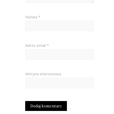
Nazwa
*
Adres email
*
Witryna internetowa