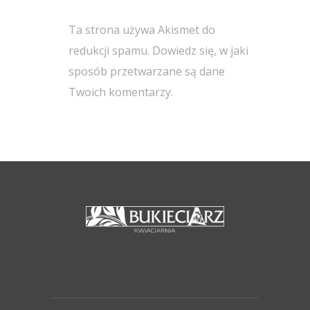
Ta strona używa Akismet do
redukcji spamu.
Dowiedz się, w jaki
sposób przetwarzane są dane
Twoich komentarzy.