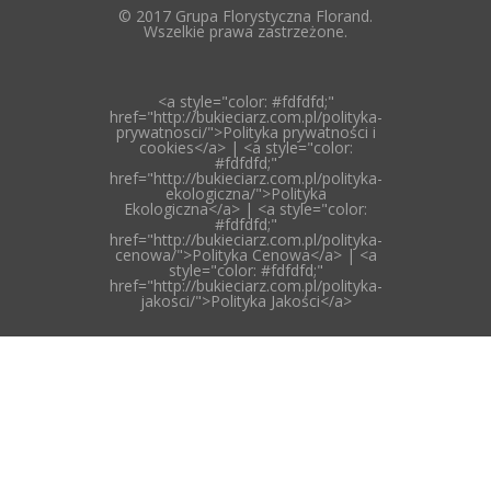
© 2017 Grupa Florystyczna Florand.
Wszelkie prawa zastrzeżone.
<a style="color: #fdfdfd;"
href="http://bukieciarz.com.pl/polityka-
prywatnosci/">Polityka prywatności i
cookies</a> | <a style="color:
#fdfdfd;"
href="http://bukieciarz.com.pl/polityka-
ekologiczna/">Polityka
Ekologiczna</a> | <a style="color:
#fdfdfd;"
href="http://bukieciarz.com.pl/polityka-
cenowa/">Polityka Cenowa</a> | <a
style="color: #fdfdfd;"
href="http://bukieciarz.com.pl/polityka-
jakosci/">Polityka Jakości</a>