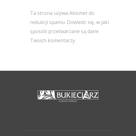
Ta strona używa Akismet do
redukcji spamu.
Dowiedz się, w jaki
sposób przetwarzane są dane
Twoich komentarzy.