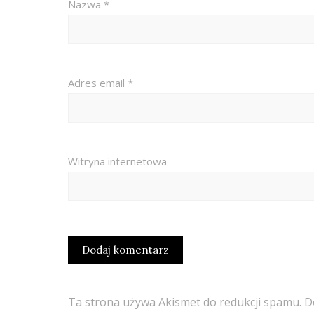
Nazwa
*
Adres email
*
Witryna internetowa
Ta strona używa Akismet do redukcji spamu.
D