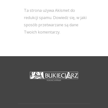
Ta strona używa Akismet do
redukcji spamu.
Dowiedz się, w jaki
sposób przetwarzane są dane
Twoich komentarzy.