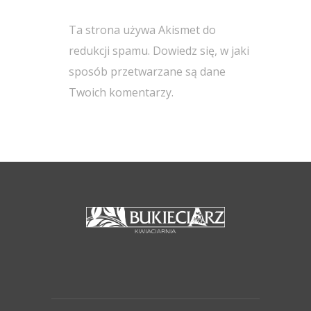
Ta strona używa Akismet do
redukcji spamu.
Dowiedz się, w jaki
sposób przetwarzane są dane
Twoich komentarzy.