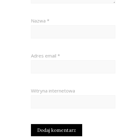
Nazwa
*
Adres email
*
Witryna internetowa