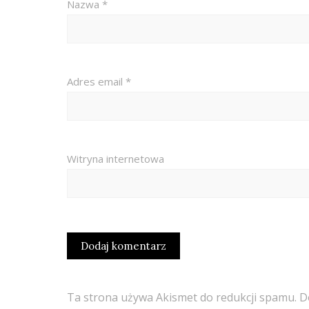
Nazwa
*
Adres email
*
Witryna internetowa
Ta strona używa Akismet do redukcji spamu.
D