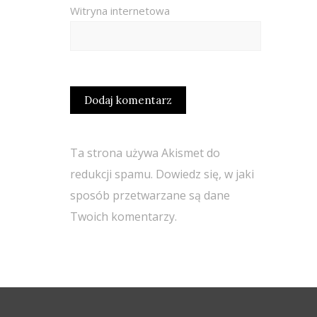
Witryna internetowa
Ta strona używa Akismet do
redukcji spamu.
Dowiedz się, w jaki
sposób przetwarzane są dane
Twoich komentarzy.