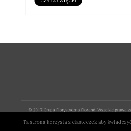
CZYTAJ WIĘCEJ
© 2017 Grupa Florystyczna Florand. Wszelkie prawa z
Ta strona korzysta z ciasteczek aby świadczyć