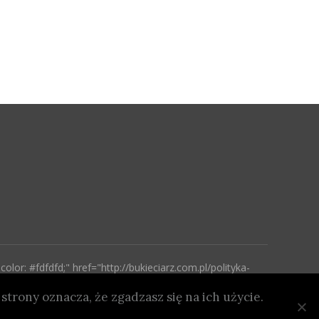
color: #fdfdfd;" href="http://bukieciarz.com.pl/polityka-
 prywatności i cookies</a> | <a style="color: #fdfdfd;"
pl/polityka-ekologiczna/">Polityka Ekologiczna</a> | <a
strony oznacza, że zgadzasz się na ich użycie.
ref="http://bukieciarz.com.pl/polityka-cenowa/">Polityka
lor: #fdfdfd;" href="http://bukieciarz.com.pl/polityka-
jakosci/">Polityka Jakości</a>