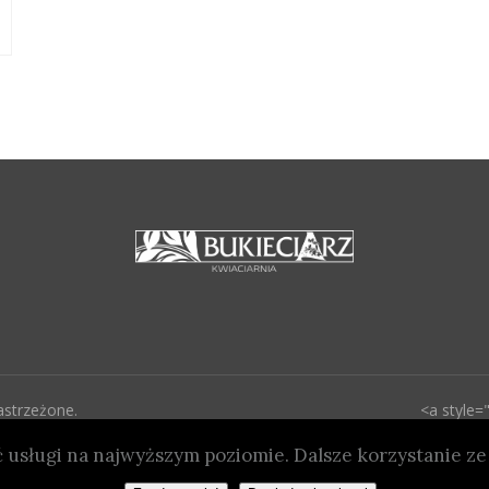
astrzeżone.
<a style="
prywatnosci/">Polityka
href="http://bukieciarz.com.
 usługi na najwyższym poziomie. Dalsze korzystanie ze 
style="color: #fdfdfd;" h
Cenowa</a> | <a style="co