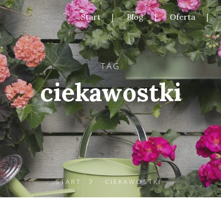
Start
Blog
Oferta
TAG
ciekawostki
START
CIEKAWOSTKI