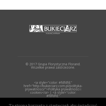
© 2017 Grupa Florystyczna Florand.
Wszelkie prawa zastrzeżone.
<a style="color: #fdfdfd;"
href="http://bukieciarz.com.pl/polityka-
prywatnosci/">Polityka prywatności i
cookies</a> | <a style="color:
#fdfdfd;"
href="http://bukieciarz.com.pl/polityka-
ekologiczna/">Polityka
Ta strona korzysta z ciasteczek aby świadczyć
Ekologiczna</a> | <a style="color: